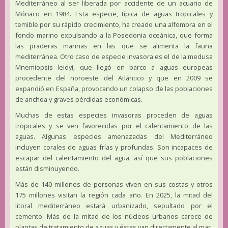
Mediterráneo al ser liberada por accidente de un acuario de
Mónaco en 1984. Esta especie, típica de aguas tropicales y
temible por su rápido crecimiento, ha creado una alfombra en el
fondo marino expulsando a la Posedonia oceánica, que forma
las praderas marinas en las que se alimenta la fauna
mediterránea. Otro caso de especie invasora es el de la medusa
Mnemiopsis leidyi, que llegó en barco a aguas europeas
procedente del noroeste del Atlántico y que en 2009 se
expandió en España, provocando un colapso de las poblaciones
de anchoa y graves pérdidas económicas.
Muchas de estas especies invasoras proceden de aguas
tropicales y se ven favorecidas por el calentamiento de las
aguas. Algunas especies amenazadas del Mediterráneo
incluyen corales de aguas frías y profundas. Son incapaces de
escapar del calentamiento del agua, así que sus poblaciones
están disminuyendo.
Más de 140 millones de personas viven en sus costas y otros
175 millones visitan la región cada año. En 2025, la mitad del
litoral mediterráneo estará urbanizado, sepultado por el
cemento. Más de la mitad de los núcleos urbanos carece de
plantas de tratamiento de aguas y éstas van directamente al mar.