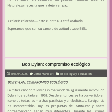
de humildad. Los humanos no pueden controlar todo. La
Naturaleza necesita que la dejen en paz.
Y colorín colorado…..este cuento NO está acabado.
Esperamos que con su cambio de actitud acabe BIEN.
Bob Dylan: compromiso ecológico
El 03/04/2026
Comentarios
En
Ecología y educación
(1)
BOB DYLAN: COMPROMISO ECOLÓGICO
La mítica canción “Blowing in the wind” del igualmente mítico Bob
Dylan fue editada en 1963. Desde entonces se ha convertido en
icono de todas las marchas pacifistas y antibelicistas. Su vigencia
es incontestable. Hoy las preguntas del cantautor y poeta
norteamericano serían muy diferentes. Durante las últimas