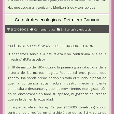
Hay que ayudar al agonizante Mediterráneo y con rapidez.
Catástrofes ecológicas: Petrolero Canyon
El 03/04/2026
Comentarios
En
Ecología y educación
(0)
CATÁSTROFES ECOLÓGICAS: SUPERPETROLERO CANYON
"Deberíamos servir a la naturaleza y no contrariarla; ella es la
maestra." (P.Parascelso)
El 18 de marzo de 1967 ocurrió la primera gran catástrofe de la
historia de las mareas negras. Fue de tal envergadura que
generó una honda preocupación en todo el mundo, a pesar de
que la conciencia social sobre nuestro medio ambiente
empezaba a despuntar, y que los movimientos ecologistas aún
no se encontraban en todo su apogeo, ni gozaban del crédito
que se le dan en la actualidad.
El superpetrolero Torrey Canyon (120.000 toneladas) chocó
contra unos arrecifes en el archipiélago de las Scilly, cerca de