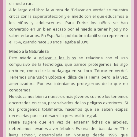
el medio rural.
A lo largo del libro la autora de “Educar en verde” se muestra
crítica con la superprotección y el miedo con el que educamos a
los niños y adolescentes. Para Freire los niños se han
convertido en un bien escaso por el miedo a tener hijos y no
saber educarlos. En España la población infantil solo representa
el 15%, cuando hace 30 años llegaba al 33%.
Miedo a la Naturaleza
Este miedo a
educar a los hijos
se relaciona con el uso
compulsivo de la tecnología, que parece protegernos. Es algo
erróneo, como dice la pedagoga en su libro “Educar en verde”.
Tenemos una visión utópica e idílica de la Tierra, pero, a la vez,
amenazadora. Por eso intentamos protegernos de lo que no
conocemos.
No educamos bien a nuestros más jóvenes cuando los tenemos
encerrados en casa, para salvarlos de los peligros exteriores. Si
los protegemos totalmente, hacemos que se salten etapas
necesarias para su desarrollo personal integral.
Freire sugiere que en vez de enseñar fichas de árboles,
deberíamos llevarles a ver árboles. Es una idea basada en “The
living school”, desarrollada en Noruega desde 1996, que