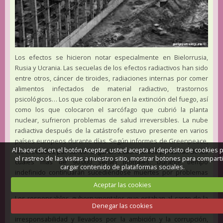
Los efectos se hicieron notar especialmente en Bielorrusia,
Rusia y Ucrania. Las secuelas de los efectos radiactivos han sido
entre otros, cáncer de tiroides, radiaciones internas por comer
alimentos infectados de material radiactivo, trastornos
psicológicos… Los que colaboraron en la extinción del fuego, así
como los que colocaron el sarcófago que cubrió la planta
nuclear, sufrieron problemas de salud irreversibles. La nube
radiactiva después de la catástrofe estuvo presente en varios
países europeos durante días. Según informes de Greenpeace,
Al hacer clic en el botón Aceptar, usted acepta el depósito de cookies 
los afectados por cáncer llegarían a casi 300.000 personas de las
el rastreo de las visitas a nuestro sitio, mostrar botones para comparti
cuales más de 90.000 serían mortales. Durante tiempo
cargar contenido de plataformas sociales.
indefinido continuarán sucediéndose muertes por problemas
de corazón, intestinales…
Aceptar las cookies
Los responsables gubernamentales que estaban al cargo de la
Denegar las cookies
seguridad nuclear nos han demostrado que con su
irresponsabilidad y llevados por la ambición y la corrupción,