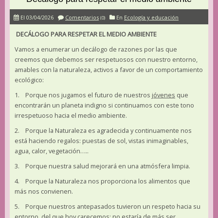
El 03/04/2026
Comentarios
En
Ecología y educación
(0)
DECÁLOGO PARA RESPETAR EL MEDIO AMBIENTE
Vamos a enumerar un decálogo de razones por las que
creemos que debemos ser respetuosos con nuestro entorno,
amables con la naturaleza, activos a favor de un comportamiento
ecológico:
1. Porque nos jugamos el futuro de nuestros
jóvenes
que
encontrarán un planeta indigno si continuamos con este tono
irrespetuoso hacia el medio ambiente.
2. Porque la Naturaleza es agradecida y continuamente nos
está haciendo regalos: puestas de sol, vistas inimaginables,
agua, calor, vegetación…..
3. Porque nuestra salud mejorará en una atmósfera limpia.
4. Porque la Naturaleza nos proporciona los alimentos que
más nos convienen.
5. Porque nuestros antepasados tuvieron un respeto hacia su
entorno, del que hoy carecemos; no estaría de más ser