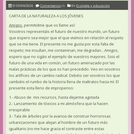
El 03/04/2026
Comentarios
En
Ecología y educación
(1)
CARTA DE LA NATURALEZA A LOS JÓVENES
Amigos
, permitidme que os llame así:
Vosotros representáis el futuro de nuestro mundo, un futuro
que espero sea mejor que el que vivimos en relación al respeto
que se me tiene. El presente no me gusta por esta falta de
respeto; me insultan, me contaminan, me degradan…Amigos,
espero que no sigáis el ejemplo de vuestros mayores. Sois el
futuro de una vida en común, un futuro amenazado por las
malas prácticas de los que os han precedido. Veo en vosotros
los artífices de un cambio radical. Debéis ser vosotros los que
cambiéis el rumbo de la historia llena de maltratos hacia mí. El
presente esta lleno de improperios:
1.- Abuso de mis recursos, hasta dejarme agotada
2.- Lanzamiento de tóxicos a mi atmósfera que la hacen
irrespirable
3.- Tala de árboles por la avaricia de construir horrorosas
urbanizaciones que alejan al hombre de un futuro más
igualitario (no me hace gracia el contraste entre estas