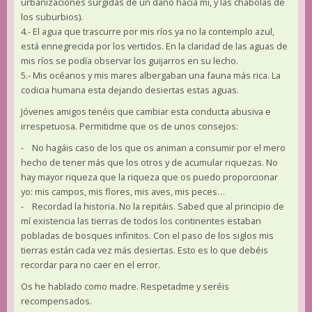
urbanizaciones surgidas de un daño hacia mí, y las chabolas de
los suburbios).
4.- El agua que trascurre por mis ríos ya no la contemplo azul,
está ennegrecida por los vertidos. En la claridad de las aguas de
mis ríos se podía observar los guijarros en su lecho.
5.- Mis océanos y mis mares albergaban una fauna más rica. La
codicia humana esta dejando desiertas estas aguas.
Jóvenes amigos tenéis que cambiar esta conducta abusiva e
irrespetuosa. Permitidme que os de unos consejos:
- No hagáis caso de los que os animan a consumir por el mero
hecho de tener más que los otros y de acumular riquezas. No
hay mayor riqueza que la riqueza que os puedo proporcionar
yo: mis campos, mis flores, mis aves, mis peces…
- Recordad la historia. No la repitáis. Sabed que al principio de
mí existencia las tierras de todos los continentes estaban
pobladas de bosques infinitos. Con el paso de los siglos mis
tierras están cada vez más desiertas. Esto es lo que debéis
recordar para no caer en el error.
Os he hablado como madre. Respetadme y seréis
recompensados.