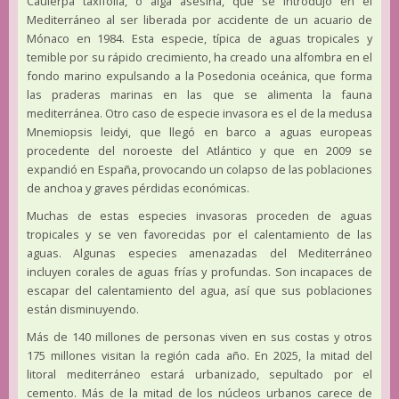
Caulerpa taxifolia, o alga asesina, que se introdujo en el
Mediterráneo al ser liberada por accidente de un acuario de
Mónaco en 1984. Esta especie, típica de aguas tropicales y
temible por su rápido crecimiento, ha creado una alfombra en el
fondo marino expulsando a la Posedonia oceánica, que forma
las praderas marinas en las que se alimenta la fauna
mediterránea. Otro caso de especie invasora es el de la medusa
Mnemiopsis leidyi, que llegó en barco a aguas europeas
procedente del noroeste del Atlántico y que en 2009 se
expandió en España, provocando un colapso de las poblaciones
de anchoa y graves pérdidas económicas.
Muchas de estas especies invasoras proceden de aguas
tropicales y se ven favorecidas por el calentamiento de las
aguas. Algunas especies amenazadas del Mediterráneo
incluyen corales de aguas frías y profundas. Son incapaces de
escapar del calentamiento del agua, así que sus poblaciones
están disminuyendo.
Más de 140 millones de personas viven en sus costas y otros
175 millones visitan la región cada año. En 2025, la mitad del
litoral mediterráneo estará urbanizado, sepultado por el
cemento. Más de la mitad de los núcleos urbanos carece de