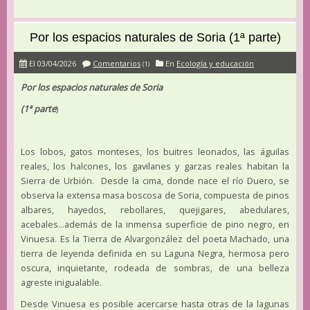
Por los espacios naturales de Soria (1ª parte)
El 03/04/2026
Comentarios
En
Ecología y educación
(1)
Por los espacios naturales de Soria
(1ª parte
)
Los lobos, gatos monteses, los buitres leonados, las águilas
reales, los halcones, los gavilanes y garzas reales habitan la
Sierra de Urbión. Desde la cima, donde nace el río Duero, se
observa la extensa masa boscosa de Soria, compuesta de pinos
albares, hayedos, rebollares, quejigares, abedulares,
acebales...además de la inmensa superficie de pino negro, en
Vinuesa. Es la Tierra de Alvargonzález del poeta Machado, una
tierra de leyenda definida en su Laguna Negra, hermosa pero
oscura, inquietante, rodeada de sombras, de una belleza
agreste inigualable.
Desde Vinuesa es posible acercarse hasta otras de la lagunas