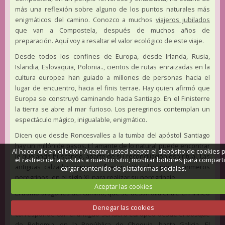
más una reflexión sobre alguno de los puntos naturales más
enigmáticos del camino. Conozco a muchos
viajeros jubilados
que van a Compostela, después de muchos años de
preparación. Aquí voy a resaltar el valor ecológico de este viaje.
Desde todos los confines de Europa, desde Irlanda, Rusia,
Islandia, Eslovaquia, Polonia.., cientos de rutas enraizadas en la
cultura europea han guiado a millones de personas hacia el
lugar de encuentro, hacia el finis terrae. Hay quien afirmó que
Europa se construyó caminando hacia Santiago. En el Finisterre
la tierra se abre al mar furioso. Los peregrinos contemplan un
espectáculo mágico, inigualable, enigmático.
Dicen que desde Roncesvalles a la tumba del apóstol Santiago
hay un millón de pasos. El amante de lo natural puede encontrar
Al hacer clic en el botón Aceptar, usted acepta el depósito de cookies 
lo que anda buscando, aparte de su reconciliación espiritual. Las
el rastreo de las visitas a nuestro sitio, mostrar botones para comparti
antiguas calzadas romanas fueron utilizadas por lo primeros
cargar contenido de plataformas sociales.
peregrinos, en el siglo XI, para realizar su peregrinaje.
Aceptar las cookies
El tramo aragonés del camino, que se desarrolla entre el Pirineo
de Huesca y la población navarra de Puente la Reina, se
Denegar las cookies
corresponde con el antiguo sendero europeo desde el bosque
de Bohemia, en la República de Chequia, hasta Galicia. El