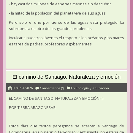
- hay casi dos millones de especies marinas sin descubrir
- la mitad de la poblacion del planeta vive de sus aguas
Pero solo el uno por ciento de las aguas está protegido. La
sobrepesca es otro de los grandes problemas.
Inculcar a nuestros jóvenes el respeto a los océanos y los mares
es tarea de padres, profesores y gobernantes.
El camino de Santiago: Naturaleza y emoción
El 03/04/2026
Comentarios
En
Ecología y educación
(0)
EL CAMINO DE SANTIAGO: NATURALEZA Y EMOCIÓN (I)
POR TIERRA ARAGONESAS
Estos días que tantos peregrinos se acercan a Santiago de
Compostela, en un periplo fervoroso y entusiasta, no estaría de