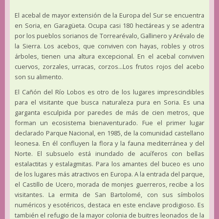
El acebal de mayor extensión de la Europa del Sur se encuentra
en Soria, en Garagüeta. Ocupa casi 180 hectáreas y se adentra
por los pueblos sorianos de Torrearévalo, Gallinero y Arévalo de
la Sierra. Los acebos, que conviven con hayas, robles y otros
árboles, tienen una altura excepcional. En el acebal conviven
cuervos, zorzales, urracas, corzos...Los frutos rojos del acebo
son su alimento.
El Cañón del Río Lobos es otro de los lugares imprescindibles
para el visitante que busca naturaleza pura en Soria. Es una
garganta esculpida por paredes de más de cien metros, que
forman un ecosistema bienaventurado. Fue el primer lugar
declarado Parque Nacional, en 1985, de la comunidad castellano
leonesa. En él confluyen la flora y la fauna mediterránea y del
Norte. El subsuelo está inundado de acuíferos con bellas
estalactitas y estalagmitas. Para los amantes del buceo es uno
de los lugares más atractivos en Europa. A la entrada del parque,
el Castillo de Ucero, morada de monjes guerreros, recibe a los
visitantes. La ermita de San Bartolomé, con sus símbolos
numéricos y esotéricos, destaca en este enclave prodigioso. Es
también el refugio de la mayor colonia de buitres leonados de la